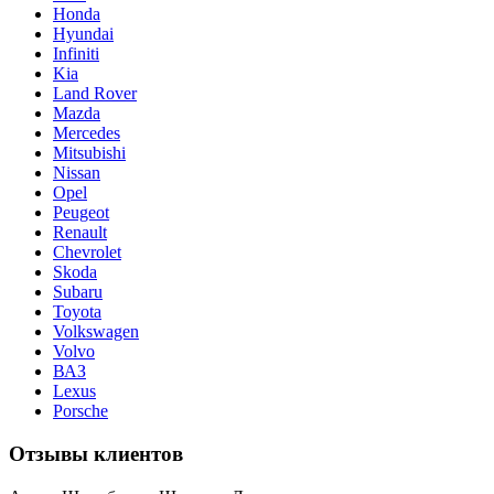
Honda
Hyundai
Infiniti
Kia
Land Rover
Mazda
Mercedes
Mitsubishi
Nissan
Opel
Peugeot
Renault
Chevrolet
Skoda
Subaru
Toyota
Volkswagen
Volvo
ВАЗ
Lexus
Porsche
Отзывы клиентов