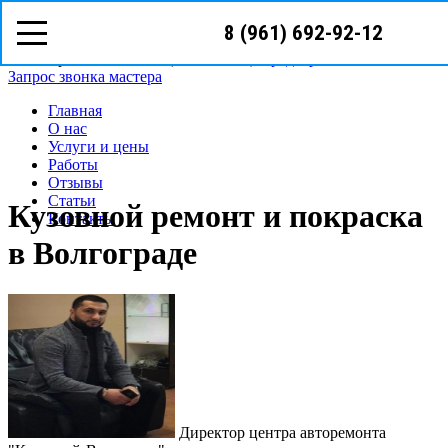
8 (961) 692-92-12
8(961)
692-92-12
Волгоград, ул. Батумская 7
Режим работы: с пн-сб (08
00
- 18
00
)
Предварительная запись
Запрос звонка мастера
Главная
О нас
Услуги и цены
Работы
Отзывы
Статьи
Кузовной ремонт и покраска
Контакты
в Волгограде
Директор центра авторемонта