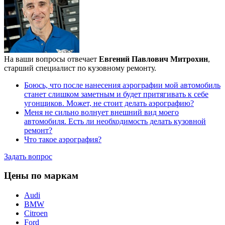
На ваши вопросы отвечает
Евгений Павлович Митрохин
,
старший специалист по кузовному ремонту.
Боюсь, что после нанесения аэрографии мой автомобиль
станет слишком заметным и будет притягивать к себе
угонщиков. Может, не стоит делать аэрографию?
Меня не сильно волнует внешний вид моего
автомобиля. Есть ли необходимость делать кузовной
ремонт?
Что такое аэрография?
Задать вопрос
Цены по маркам
Audi
BMW
Citroen
Ford