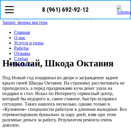
8 (961) 692-92-12
8(961)
692-92-12
Волгоград, ул. Батумская 7
Режим работы: с пн-сб (08
00
- 18
00
)
Предварительная запись
Запрос звонка мастера
Главная
О нас
Услуги и цены
Работы
Отзывы
Статьи
Николай, Шкода Октавия
Контакты
Под Новый год поцарапал во дворе о заграждение заднее
крыло своей Шкоды Октавия. На страховку рассчитывать не
приходилось, а перед праздниками куча денег ушла на
подарки и стол. Искал по Интернету сервисный центр,
который бы недорого и, самое главное, быстро исправил
ситуацию. Таких нашлось несколько, однако только в
«Кузовном» специалисты работали в длинные выходные. Все
отремонтировали буквально за пару дней, взяв при этом
разумные деньги за работу. Результатом ремонта очень
доволен.