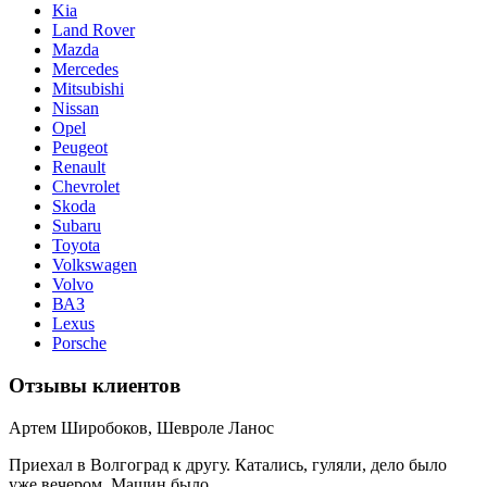
Kia
Land Rover
Mazda
Mercedes
Mitsubishi
Nissan
Opel
Peugeot
Renault
Chevrolet
Skoda
Subaru
Toyota
Volkswagen
Volvo
ВАЗ
Lexus
Porsche
Отзывы клиентов
Артем Широбоков, Шевроле Ланос
Приехал в Волгоград к другу. Катались, гуляли, дело было
уже вечером. Машин было ...