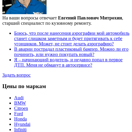
На ваши вопросы отвечает
Евгений Павлович Митрохин
,
старший специалист по кузовному ремонту.
Боюсь, что после нанесения аэрографии мой автомобиль
станет слишком заметным и будет притягивать к себе
угонщиков. Может, не стоит делать аэрографию?
В аварии пострадал пластиковый бампер. Можно ли его
починить, или нужно покупать новый?
Я – начинающий водитель, и недавно попал в первое
ДТП. Меня не обманут в автосервисе?
Задать вопрос
Цены по маркам
Audi
BMW
Citroen
Ford
Honda
Hyundai
Infiniti