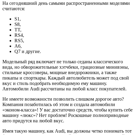
На сегодняшний день самыми распространенными моделями
считаются:
S1,
S8,
TT,
RS4,
RS5,
А6,
Q7 и другие.
Модельный ряд включает не только седаны классического
вида, но обворожительные хэтчбеки, грациозные минивэны,
стильные кроссоверы, мощные внедорожники, а также
пикапы и спорткары. Каждый автолюбитель может под свой
вкус и стиль подобрать необходимую ему машину.
Автомобили Audi рассчитаны на любой класс покупателей.
Не имеете возможности позволить слишком дорогое авто?
Компания позаботилась об этом и создала автомобили
«эконом-класса»! У вас достаточно средств, чтобы купить себе
машину «люкс»? Нет проблем! Роскошные полноприводные
авто придутся на любой вкус.
Имея такую машину, как Audi, вы должны четко понимать тот