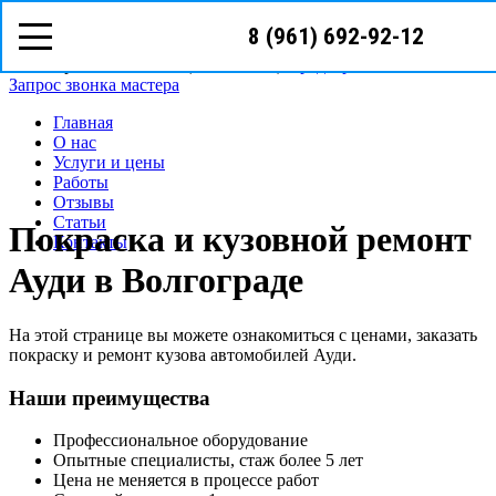
8 (961) 692-92-12
8(961)
692-92-12
Волгоград, ул. Батумская 7
Режим работы: с пн-сб (08
00
- 18
00
)
Предварительная запись
Запрос звонка мастера
Главная
О нас
Услуги и цены
Работы
Отзывы
Статьи
Покраска и кузовной ремонт
Контакты
Ауди в Волгограде
На этой странице вы можете ознакомиться с ценами, заказать
покраску и ремонт кузова автомобилей Ауди.
Наши преимущества
Профессиональное оборудование
Опытные специалисты, стаж более 5 лет
Цена не меняется в процессе работ