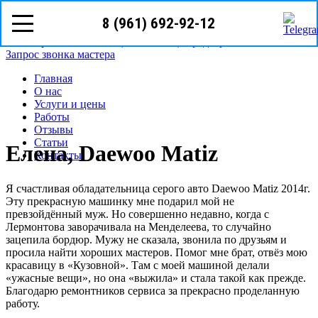
8 (961) 692-92-12
8(961)
692-92-12
Волгоград, ул. Батумская 7
Режим работы: с пн-сб (08
00
- 18
00
)
Предварительная запись
Запрос звонка мастера
Главная
О нас
Услуги и цены
Работы
Отзывы
Статьи
Елена, Daewoo Matiz
Контакты
Я счастливая обладательница серого авто Daewoo Matiz 2014г.
Эту прекрасную машинку мне подарил мой не
превзойдённый муж. Но совершенно недавно, когда с
Лермонтова заворачивала на Менделеева, то случайно
зацепила бордюр. Мужу не сказала, звонила по друзьям и
просила найти хороших мастеров. Помог мне брат, отвёз мою
красавицу в «Кузовной». Там с моей машиной делали
«ужасные вещи», но она «выжила» и стала такой как прежде.
Благодарю ремонтников сервиса за прекрасно проделанную
работу.