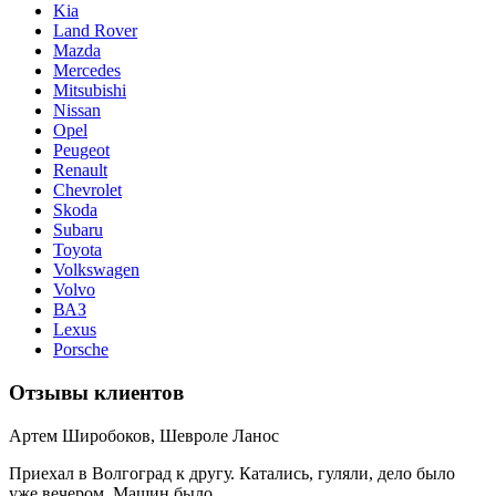
Kia
Land Rover
Mazda
Mercedes
Mitsubishi
Nissan
Opel
Peugeot
Renault
Chevrolet
Skoda
Subaru
Toyota
Volkswagen
Volvo
ВАЗ
Lexus
Porsche
Отзывы клиентов
Артем Широбоков, Шевроле Ланос
Приехал в Волгоград к другу. Катались, гуляли, дело было
уже вечером. Машин было ...