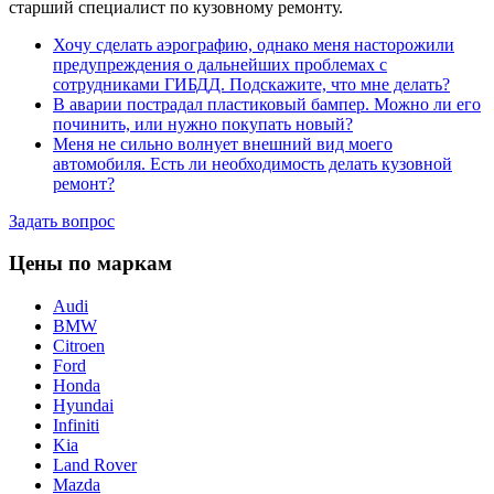
старший специалист по кузовному ремонту.
Хочу сделать аэрографию, однако меня насторожили
предупреждения о дальнейших проблемах с
сотрудниками ГИБДД. Подскажите, что мне делать?
В аварии пострадал пластиковый бампер. Можно ли его
починить, или нужно покупать новый?
Меня не сильно волнует внешний вид моего
автомобиля. Есть ли необходимость делать кузовной
ремонт?
Задать вопрос
Цены по маркам
Audi
BMW
Citroen
Ford
Honda
Hyundai
Infiniti
Kia
Land Rover
Mazda