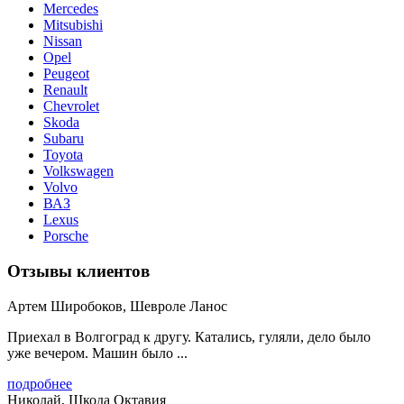
Mercedes
Mitsubishi
Nissan
Opel
Peugeot
Renault
Chevrolet
Skoda
Subaru
Toyota
Volkswagen
Volvo
ВАЗ
Lexus
Porsche
Отзывы клиентов
Артем Широбоков, Шевроле Ланос
Приехал в Волгоград к другу. Катались, гуляли, дело было
уже вечером. Машин было ...
подробнее
Николай, Шкода Октавия