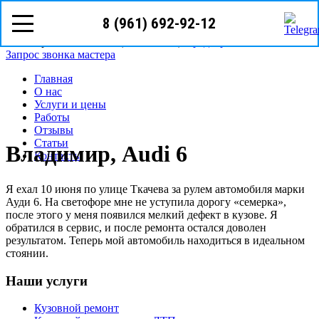
8 (961) 692-92-12
8(961)
692-92-12
Волгоград, ул. Батумская 7
Режим работы: с пн-сб (08
00
- 18
00
)
Предварительная запись
Запрос звонка мастера
Главная
О нас
Услуги и цены
Работы
Отзывы
Статьи
Владимир, Audi 6
Контакты
Я ехал 10 июня по улице Ткачева за рулем автомобиля марки
Ауди 6. На светофоре мне не уступила дорогу «семерка»,
после этого у меня появился мелкий дефект в кузове. Я
обратился в сервис, и после ремонта остался доволен
результатом. Теперь мой автомобиль находиться в идеальном
стоянии.
Наши услуги
Кузовной ремонт