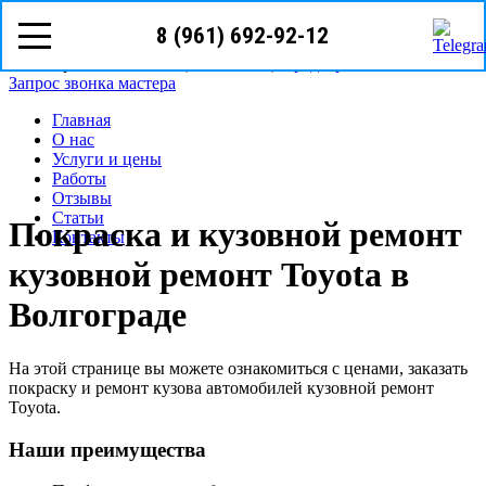
8 (961) 692-92-12
8(961)
692-92-12
Волгоград, ул. Батумская 7
Режим работы: с пн-сб (08
00
- 18
00
)
Предварительная запись
Запрос звонка мастера
Главная
О нас
Услуги и цены
Работы
Отзывы
Статьи
Покраска и кузовной ремонт
Контакты
кузовной ремонт Toyota в
Волгограде
На этой странице вы можете ознакомиться с ценами, заказать
покраску и ремонт кузова автомобилей кузовной ремонт
Toyota.
Наши преимущества