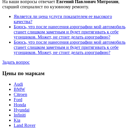
На ваши вопросы отвечает
Евгений Павлович Митрохин
,
старший специалист по кузовному ремонту.
Является ли цена услуги показателем ее высокого
качества?
Боюсь, что после нанесения аэрографии мой автомобиль
станет слишком заметным и будет притягивать к себе
угонщиков. Может, не стоит делать аэрографию?
Боюсь, что после нанесения аэрографии мой автомобиль
станет слишком заметным и будет притягивать к себе
угонщиков. Может, не стоит делать аэрографию?
Задать вопрос
Цены по маркам
Audi
BMW
Citroen
Ford
Honda
Hyundai
Infiniti
Kia
Land Rover