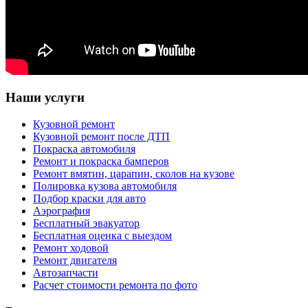
Наши услуги
Кузовной ремонт
Кузовной ремонт после ДТП
Покраска автомобиля
Ремонт и покраска бамперов
Ремонт вмятин, царапин, сколов на кузове
Полировка кузова автомобиля
Подбор краски для авто
Аэрография
Бесплатный эвакуатор
Бесплатная оценка с выездом
Ремонт ходовой
Ремонт двигателя
Автозапчасти
Расчет стоимости ремонта по фото