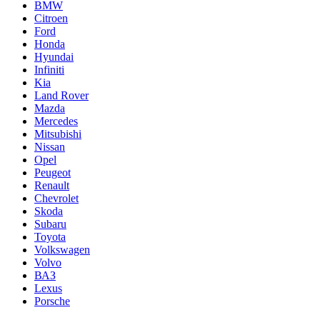
BMW
Citroen
Ford
Honda
Hyundai
Infiniti
Kia
Land Rover
Mazda
Mercedes
Mitsubishi
Nissan
Opel
Peugeot
Renault
Chevrolet
Skoda
Subaru
Toyota
Volkswagen
Volvo
ВАЗ
Lexus
Porsche