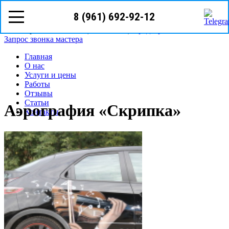
8 (961) 692-92-12
8(961)
692-92-12
Волгоград, ул. Батумская 7
Режим работы: с пн-сб (08
00
- 18
00
)
Предварительная запись
Запрос звонка мастера
Главная
О нас
Услуги и цены
Работы
Отзывы
Статьи
Аэрография «Скрипка»
Контакты