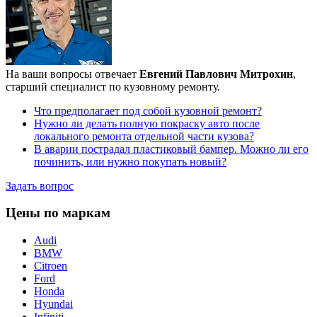
На ваши вопросы отвечает
Евгений Павлович Митрохин
,
старший специалист по кузовному ремонту.
Что предполагает под собой кузовной ремонт?
Нужно ли делать полную покраску авто после
локального ремонта отдельной части кузова?
В аварии пострадал пластиковый бампер. Можно ли его
починить, или нужно покупать новый?
Задать вопрос
Цены по маркам
Audi
BMW
Citroen
Ford
Honda
Hyundai
Infiniti