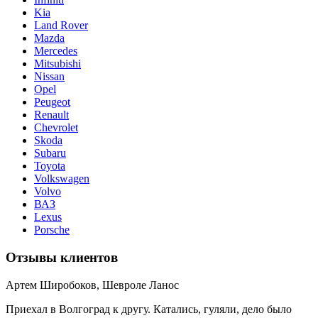
Kia
Land Rover
Mazda
Mercedes
Mitsubishi
Nissan
Opel
Peugeot
Renault
Chevrolet
Skoda
Subaru
Toyota
Volkswagen
Volvo
ВАЗ
Lexus
Porsche
Отзывы клиентов
Артем Широбоков, Шевроле Ланос
Приехал в Волгоград к другу. Катались, гуляли, дело было