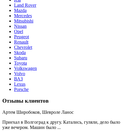
Land Rover
Mazda
Mercedes
Mitsubishi
Nissan
Opel
Peugeot
Renault
Chevrolet
Skoda
Subaru
Toyota
Volkswagen
Volvo
ВАЗ
Lexus
Porsche
Отзывы клиентов
Артем Широбоков, Шевроле Ланос
Приехал в Волгоград к другу. Катались, гуляли, дело было
уже вечером. Машин было ...